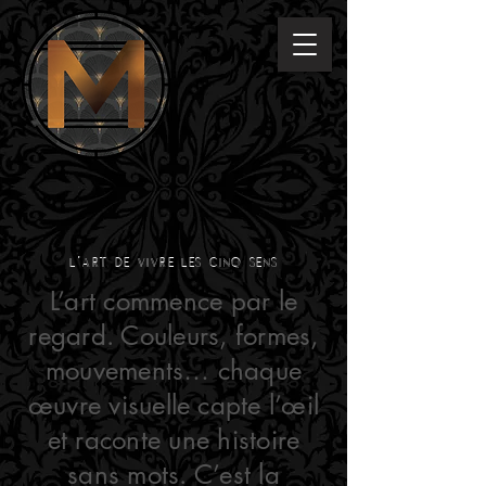
l'art de vivre les cinq sens
L’art commence par le
regard. Couleurs, formes,
mouvements… chaque
œuvre visuelle capte l’œil
et raconte une histoire
sans mots. C’est la