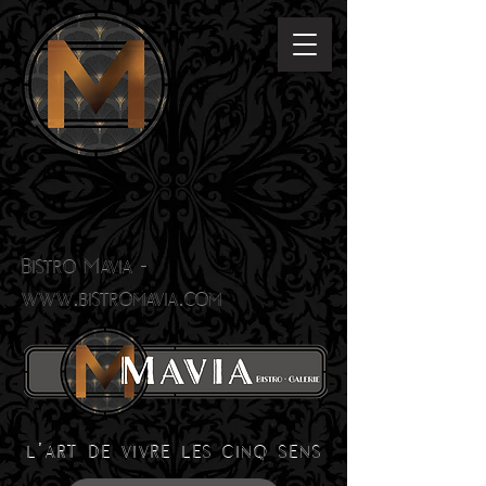
Bistro Mavia -
www.bistromavia.com
l'art de vivre les cinq sens